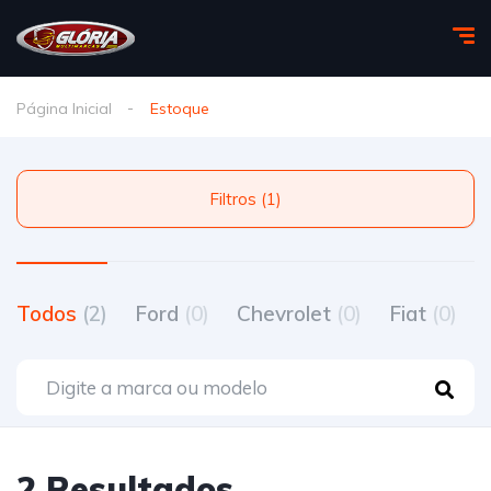
Página Inicial
Estoque
Filtros (1)
Todos
(2)
Ford
(0)
Chevrolet
(0)
Fiat
(0)
2 Resultados