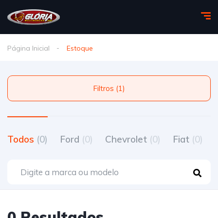
Página Inicial
Estoque
Filtros (1)
Todos
(0)
Ford
(0)
Chevrolet
(0)
Fiat
(0)
0 Resultados